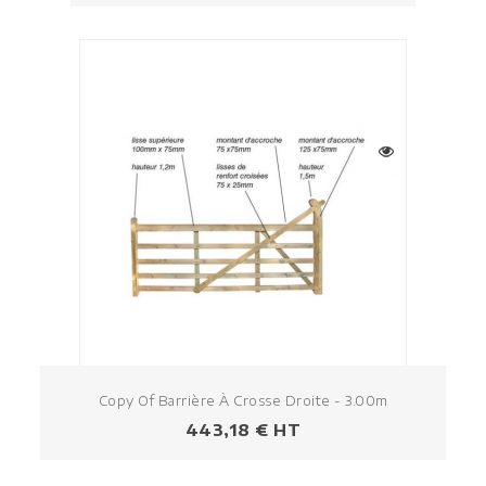
Copy Of Barrière À Crosse Droite - 3.00m
Prezzo
443,18 € HT