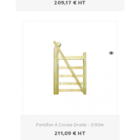
Prezzo
209,17 € HT
Portillon À Crosse Droite - 0.90m
Prezzo
211,09 € HT