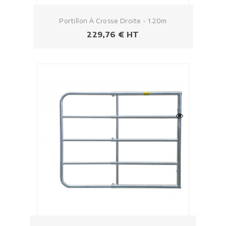
Portillon À Crosse Droite - 1.20m
Prezzo
229,76 € HT