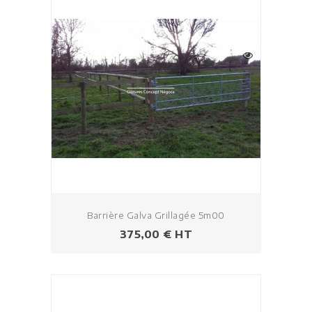
Barrière Galva Grillagée 5m00
Prezzo
375,00 € HT