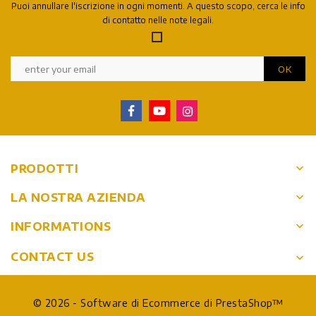
Puoi annullare l'iscrizione in ogni momenti. A questo scopo, cerca le info
di contatto nelle note legali.
keyboard_arrow_down
PRODOTTI
keyboard_arrow_down
LA NOSTRA AZIENDA
keyboard_arrow_down
INFORMATIONS
CONTACT US
keyboard_arrow_down
© 2026 - Software di Ecommerce di PrestaShop™