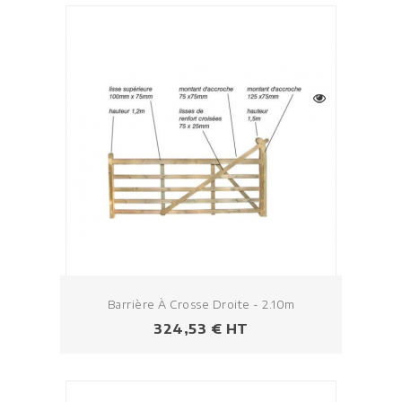
Barrière À Crosse Droite - 2.10m
Prezzo
324,53 € HT