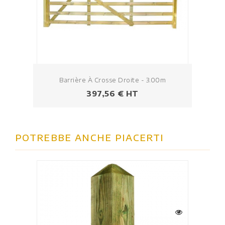
Barrière À Crosse Droite - 3.00m
Prezzo
397,56 € HT
POTREBBE ANCHE PIACERTI