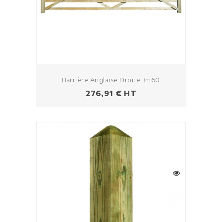
Barrière Anglaise Droite 3m60
Prezzo
276,91 € HT