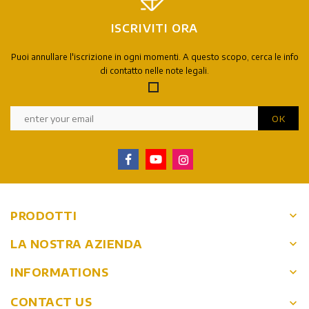
ISCRIVITI ORA
Puoi annullare l'iscrizione in ogni momenti. A questo scopo, cerca le info
di contatto nelle note legali.
keyboard_arrow_down
PRODOTTI
keyboard_arrow_down
LA NOSTRA AZIENDA
keyboard_arrow_down
INFORMATIONS
CONTACT US
keyboard_arrow_down