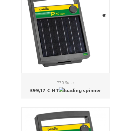
P70 Solar
Prezzo
399,17 € HT