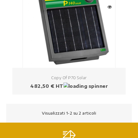
Copy Of P70 Solar
Prezzo
482,50 € HT
Visualizzati 1-2 su 2 articoli