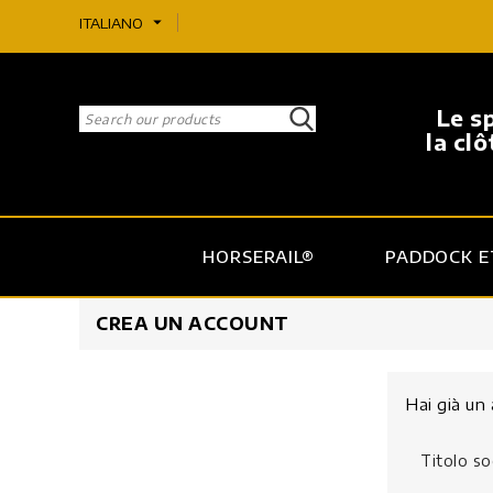
arrow_drop_down
ITALIANO
Le s
la cl
HORSERAIL®
PADDOCK ET
CREA UN ACCOUNT
Hai già un
Titolo so