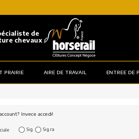
pécialiste de
ôture chevaux
 PRAIRIE
AIRE DE TRAVAIL
ENTREE DE 
 account?
Invece accedi!
Sig.
Sig.ra
ciale