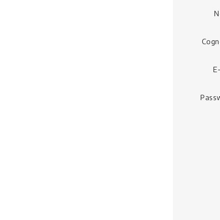
N
Cog
E
Pass