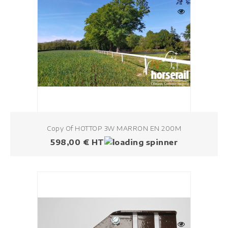
Copy Of HOTTOP 3W MARRON EN 200M
Prezzo
598,00 € HT