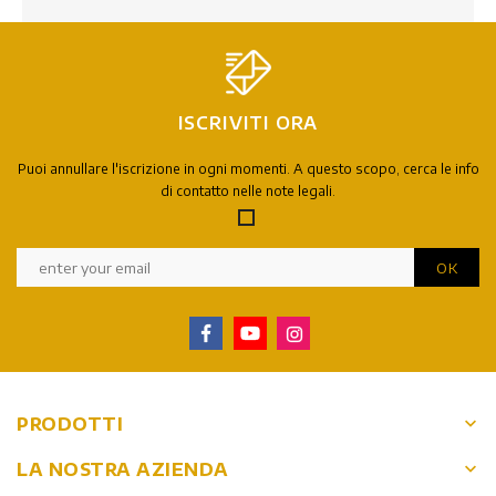
ISCRIVITI ORA
Puoi annullare l'iscrizione in ogni momenti. A questo scopo, cerca le info
di contatto nelle note legali.
keyboard_arrow_down
PRODOTTI
keyboard_arrow_down
LA NOSTRA AZIENDA