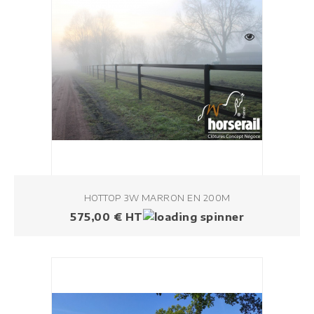
HOTTOP 3W MARRON EN 200M
Prezzo
575,00 € HT