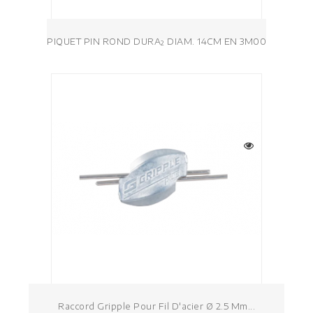
PIQUET PIN ROND DURA² DIAM. 14CM EN 3M00
Raccord Gripple Pour Fil D'acier Ø 2.5 Mm...