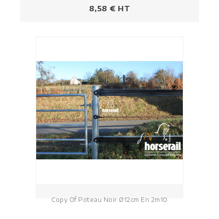
Prezzo
8,58 € HT
Copy Of Poteau Noir Ø12cm En 2m10