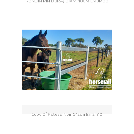
RONDIN PIN DURA² DIAM. 10CM EN 3M00
Copy Of Poteau Noir Ø12cm En 2m10