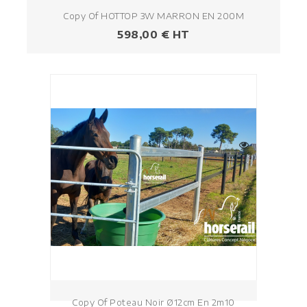
Copy Of HOTTOP 3W MARRON EN 200M
Prezzo
598,00 € HT
Copy Of Poteau Noir Ø12cm En 2m10