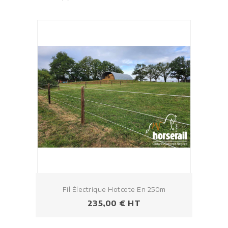
Fil Électrique Hotcote En 250m
Prezzo
235,00 € HT