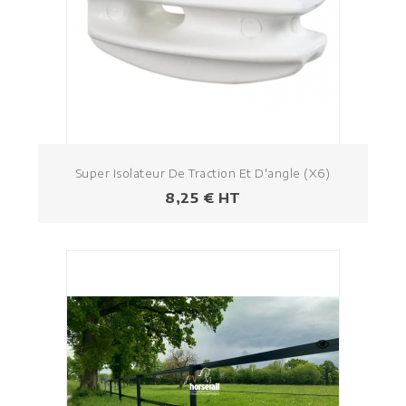
Super Isolateur De Traction Et D'angle (x6)
Prezzo
8,25 € HT