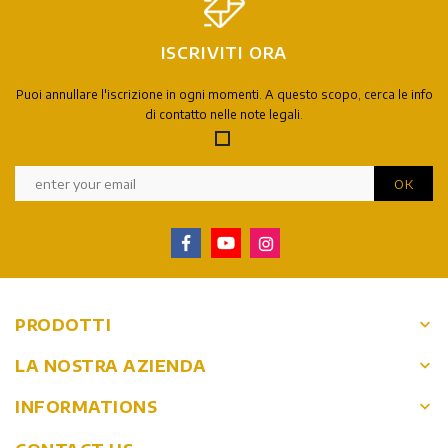
ISCRIVITI ORA
Puoi annullare l'iscrizione in ogni momenti. A questo scopo, cerca le info
di contatto nelle note legali.
keyboard_arrow_down
PRODOTTI
keyboard_arrow_down
LA NOSTRA AZIENDA
keyboard_arrow_down
INFORMATIONS