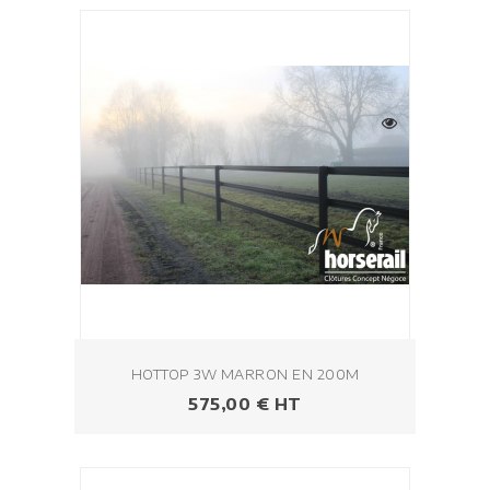
HOTTOP 3W MARRON EN 200M
Prezzo
575,00 € HT