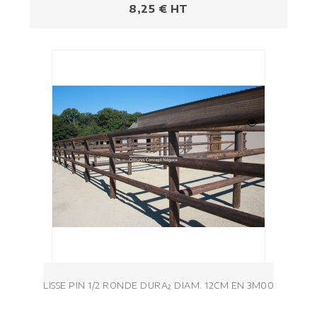
Prezzo
8,25 € HT
LISSE PIN 1/2 RONDE DURA² DIAM. 12CM EN 3M00