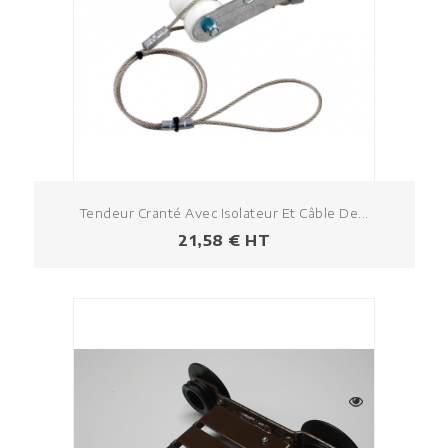
Tendeur Cranté Avec Isolateur Et Câble De...
Prezzo
21,58 € HT