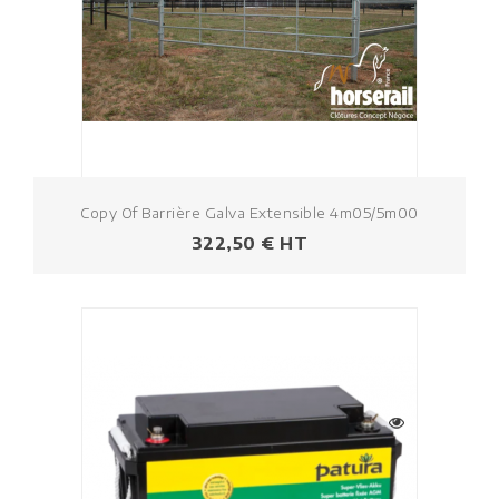
Copy Of Barrière Galva Extensible 4m05/5m00
Prezzo
322,50 € HT