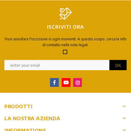
ISCRIVITI ORA
Puoi annullare l'iscrizione in ogni momenti. A questo scopo, cerca le info
di contatto nelle note legali.
keyboard_arrow_down
PRODOTTI
keyboard_arrow_down
LA NOSTRA AZIENDA
keyboard_arrow_down
INFORMATIONS