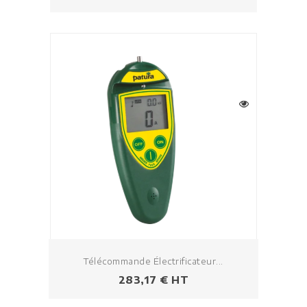
Télécommande Électrificateur...
Prezzo
283,17 € HT