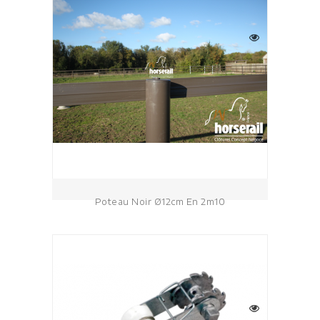
Poteau Noir Ø12cm En 2m10