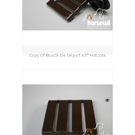
Copy Of Boucle De Départ 45° Hotcote