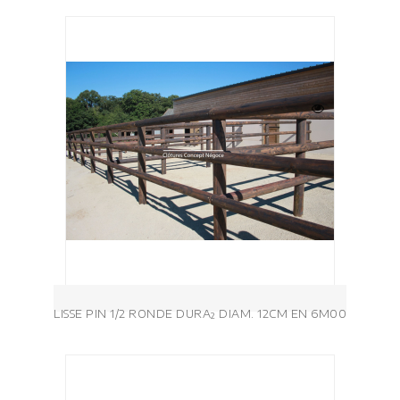
LISSE PIN 1/2 RONDE DURA² DIAM. 12CM EN 6M00