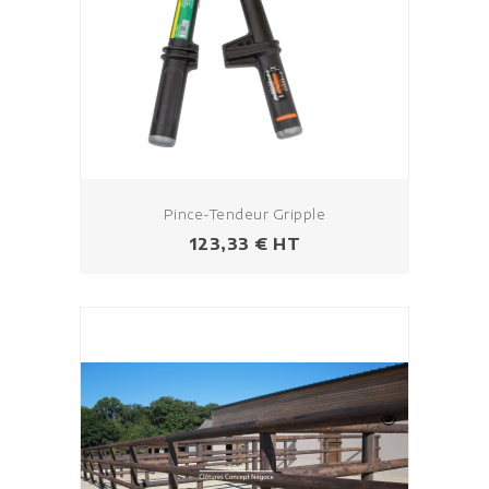
Pince-Tendeur Gripple
Prezzo
123,33 € HT