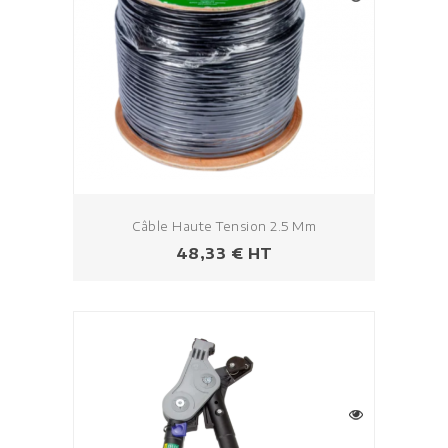
Câble Haute Tension 2.5 Mm
Prezzo
48,33 € HT