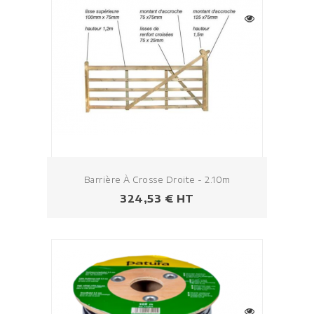
Barrière À Crosse Droite - 2.10m
Prezzo
324,53 € HT