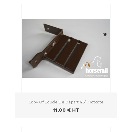
Copy Of Boucle De Départ 45° Hotcote
Prezzo
11,00 € HT