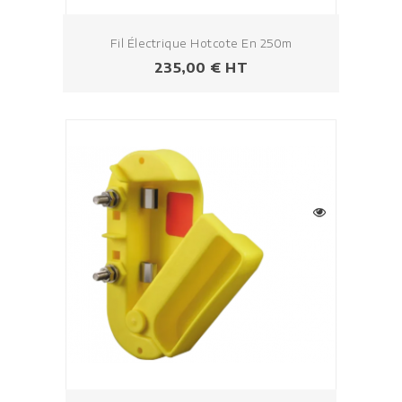
Fil Électrique Hotcote En 250m
Prezzo
235,00 € HT