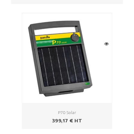
P70 Solar
Prezzo
399,17 € HT