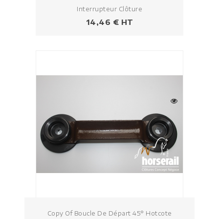
Interrupteur Clôture
Prezzo
14,46 € HT
Copy Of Boucle De Départ 45° Hotcote