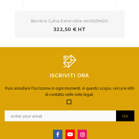
Barrière Galva Extensible 4m05/5m00
Prezzo
322,50 € HT
ISCRIVITI ORA
Puoi annullare l'iscrizione in ogni momenti. A questo scopo, cerca le info
di contatto nelle note legali.