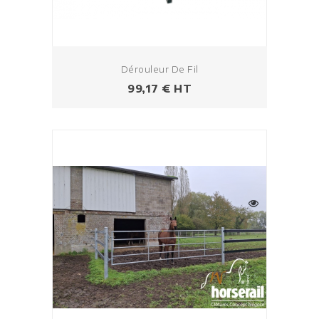
Dérouleur De Fil
Prezzo
99,17 € HT