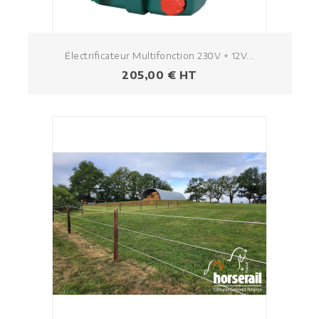
Électrificateur Multifonction 230V + 12V...
Prezzo
205,00 € HT