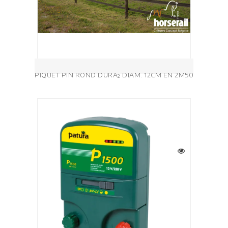
PIQUET PIN ROND DURA² DIAM. 12CM EN 2M50