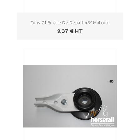
Copy Of Boucle De Départ 45° Hotcote
Prezzo
9,37 € HT