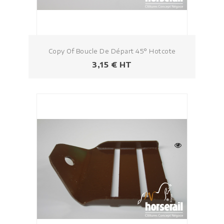
Copy Of Boucle De Départ 45° Hotcote
Prezzo
3,15 € HT