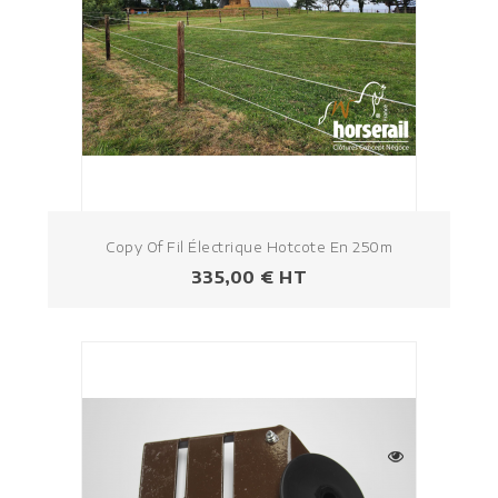
Copy Of Fil Électrique Hotcote En 250m
Prezzo
335,00 € HT