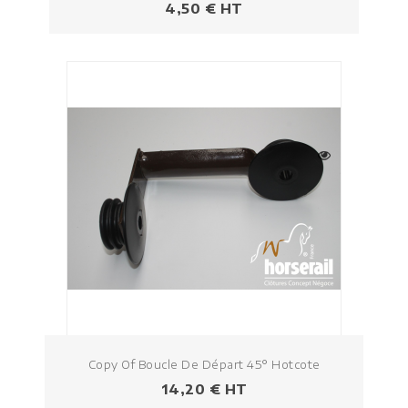
Prezzo
4,50 € HT
Copy Of Boucle De Départ 45° Hotcote
Prezzo
14,20 € HT