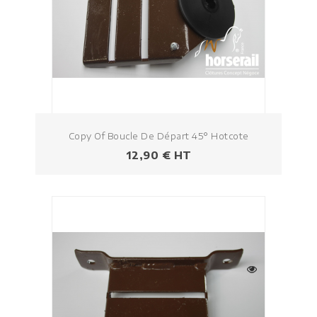
Copy Of Boucle De Départ 45° Hotcote
Prezzo
12,90 € HT