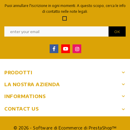
Puoi annullare l'iscrizione in ogni momenti. A questo scopo, cerca le info
di contatto nelle note legali.
keyboard_arrow_down
PRODOTTI
keyboard_arrow_down
LA NOSTRA AZIENDA
keyboard_arrow_down
INFORMATIONS
CONTACT US
keyboard_arrow_down
© 2026 - Software di Ecommerce di PrestaShop™