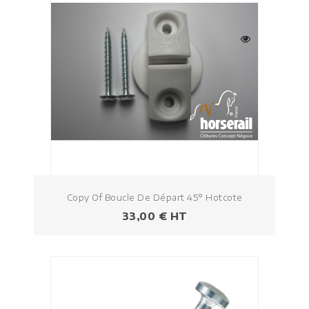
Copy Of Boucle De Départ 45° Hotcote
Prezzo
33,00 € HT