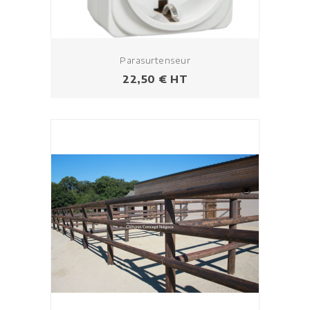
Parasurtenseur
Prezzo
22,50 € HT