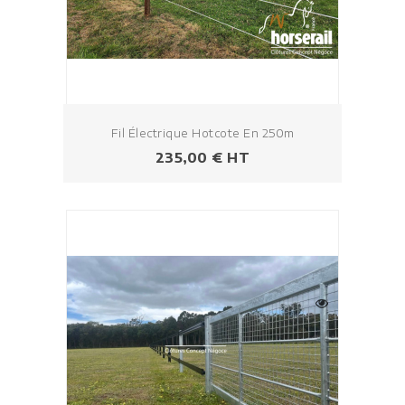
Fil Électrique Hotcote En 250m
Prezzo
235,00 € HT