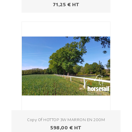
Prezzo
71,25 € HT
Copy Of HOTTOP 3W MARRON EN 200M
Prezzo
598,00 € HT