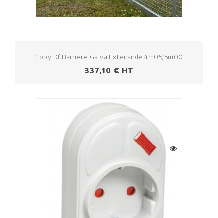
Copy Of Barrière Galva Extensible 4m05/5m00
Prezzo
337,10 € HT