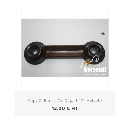
Copy Of Boucle De Départ 45° Hotcote
Prezzo
13,00 € HT