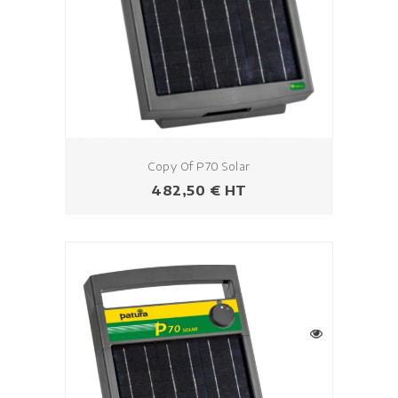
Copy Of P70 Solar
Prezzo
482,50 € HT