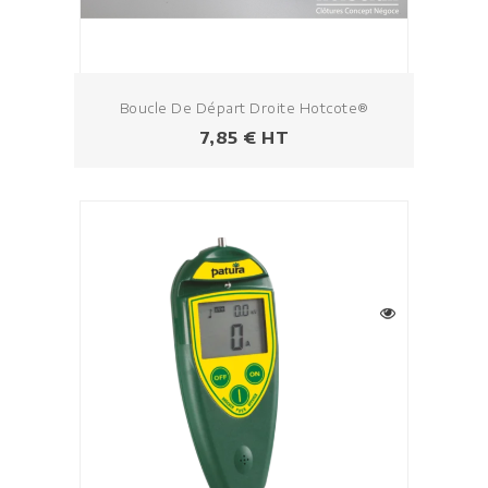
Boucle De Départ Droite Hotcote®
Prix
7,85 € HT