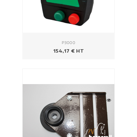
P3000
Prix
154,17 € HT