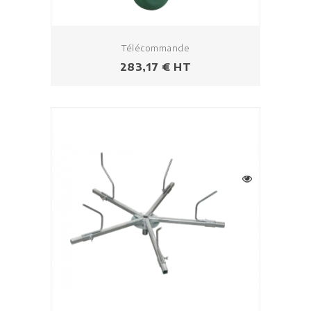
Télécommande
Prix
283,17 € HT