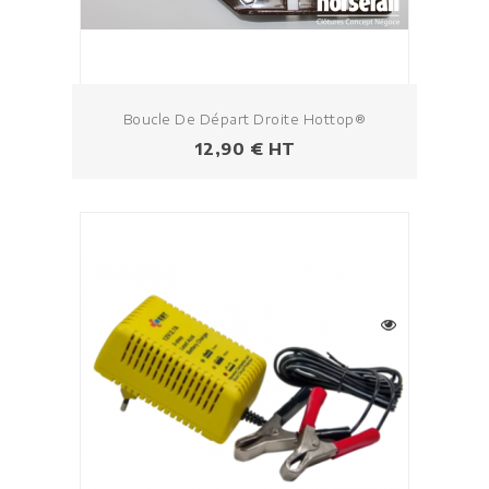
Boucle De Départ Droite Hottop®
Prix
12,90 € HT