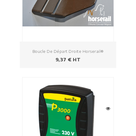
Boucle De Départ Droite Horserail®
Prix
9,37 € HT