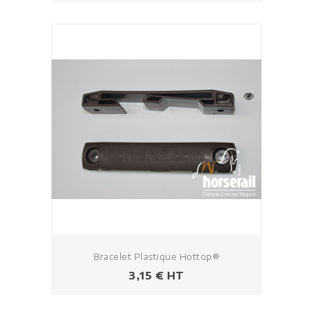
Bracelet Plastique Hottop®
Prix
3,15 € HT