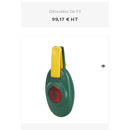
Dérouleur De Fil
Prix
99,17 € HT