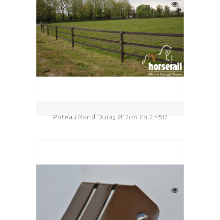
Poteau Rond Dura² Ø12cm En 2m50