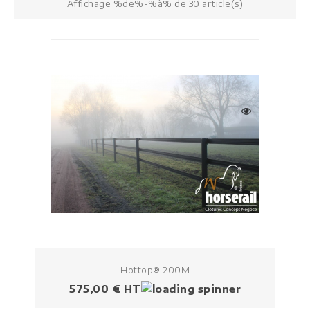
Affichage %de%-%à% de 30 article(s)
Hottop® 200M
Prix
575,00 € HT