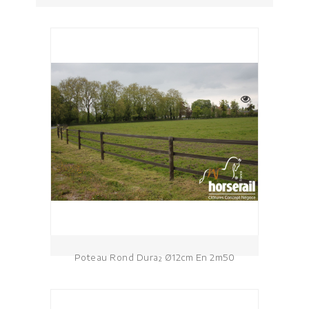
Poteau Rond Dura² Ø12cm En 2m50