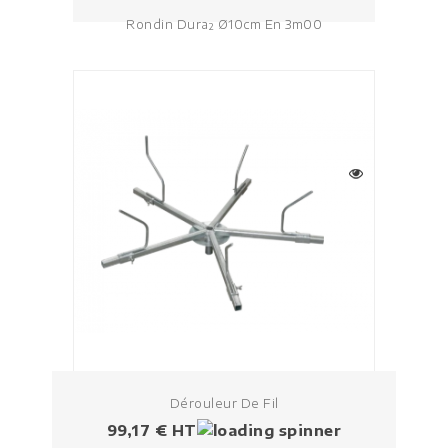
Rondin Dura² Ø10cm En 3m00
Dérouleur De Fil
Prix
99,17 € HT