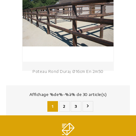
Poteau Rond Dura² Ø16cm En 2m50
Affichage %de%-%à% de 30 article(s)

1
2
3