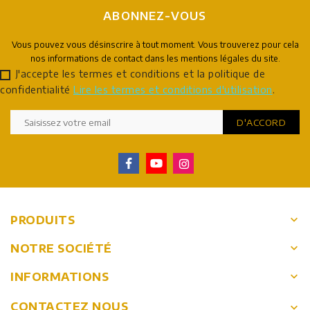
ABONNEZ-VOUS
Vous pouvez vous désinscrire à tout moment. Vous trouverez pour cela
nos informations de contact dans les mentions légales du site.
J'accepte les termes et conditions et la politique de
confidentialité
Lire les termes et conditions d'utilisation
.
keyboard_arrow_down
PRODUITS
keyboard_arrow_down
NOTRE SOCIÉTÉ
keyboard_arrow_down
INFORMATIONS
CONTACTEZ NOUS
keyboard_arrow_down