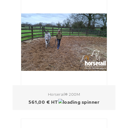
Horserail® 200M
Prix
561,00 € HT