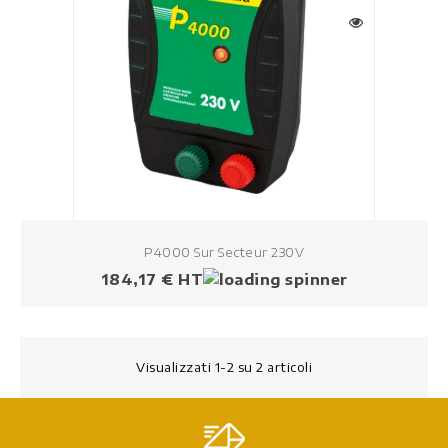
P4000 Sur Secteur 230V
Prezzo
184,17 € HT
Visualizzati 1-2 su 2 articoli