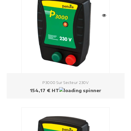
P3000 Sur Secteur 230V
Prezzo
154,17 € HT