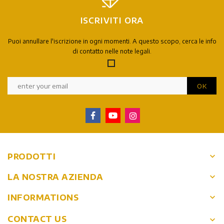
ISCRIVITI ORA
Puoi annullare l'iscrizione in ogni momenti. A questo scopo, cerca le info
di contatto nelle note legali.
keyboard_arrow_down
PRODOTTI
keyboard_arrow_down
LA NOSTRA AZIENDA
keyboard_arrow_down
INFORMATIONS
CONTACT US
keyboard_arrow_down