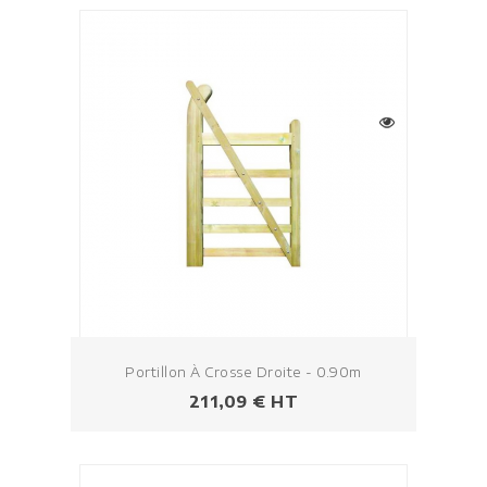
Portillon À Crosse Droite - 0.90m
Prezzo
211,09 € HT