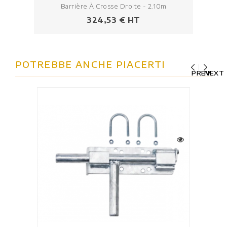
Barrière À Crosse Droite - 2.10m
Prezzo
324,53 € HT
POTREBBE ANCHE PIACERTI
PREV
NEXT