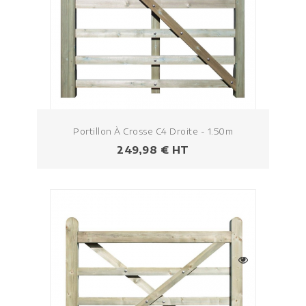
Portillon À Crosse C4 Droite - 1.50m
Prezzo
249,98 € HT