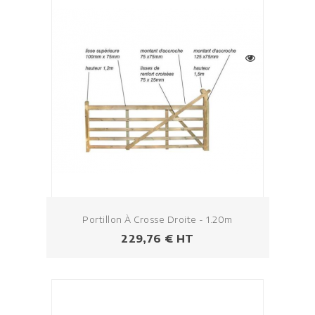
Portillon À Crosse Droite - 1.20m
Prezzo
229,76 € HT