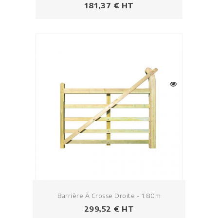
Prezzo
181,37 € HT
Barrière À Crosse Droite - 1.80m
Prezzo
299,52 € HT