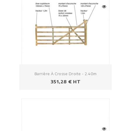
Barrière À Crosse Droite - 2.40m
Prezzo
351,28 € HT