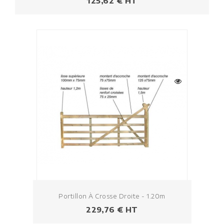
Prezzo
125,62 € HT
Portillon À Crosse Droite - 1.20m
Prezzo
229,76 € HT