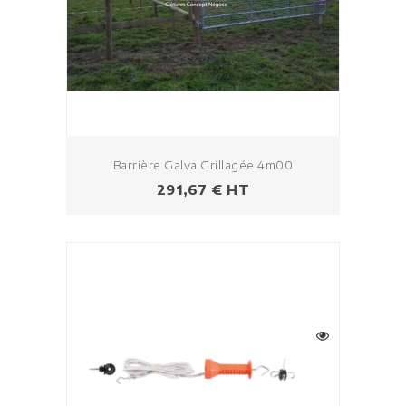
Barrière Galva Grillagée 4m00
Prezzo
291,67 € HT