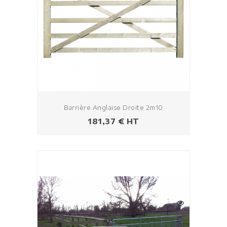
Barrière Anglaise Droite 2m10
Prezzo
181,37 € HT