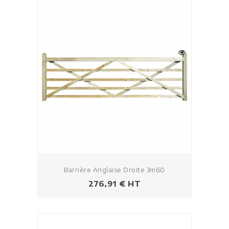
Barrière Anglaise Droite 3m60
Prezzo
276,91 € HT