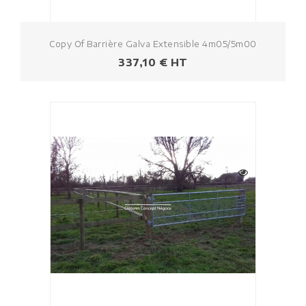
Copy Of Barrière Galva Extensible 4m05/5m00
Prezzo
337,10 € HT