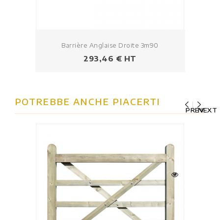
Barrière Anglaise Droite 3m90
Prezzo
293,46 € HT
POTREBBE ANCHE PIACERTI
PREV
NEXT