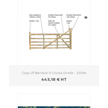
Copy Of Barrière À Crosse Droite - 3.00m
Prezzo
443,18 € HT