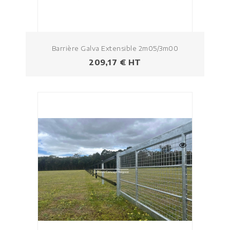
Barrière Galva Extensible 2m05/3m00
Prezzo
209,17 € HT