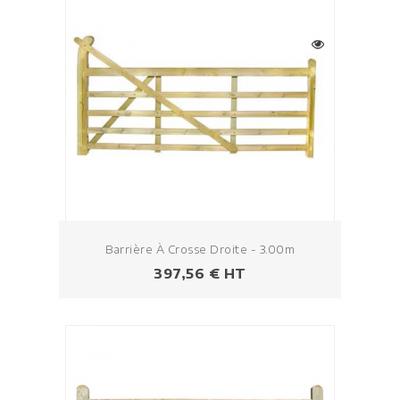
Barrière À Crosse Droite - 3.00m
Prezzo
397,56 € HT