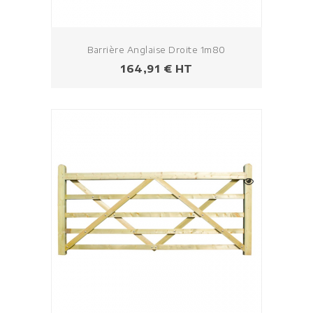
Barrière Anglaise Droite 1m80
Prezzo
164,91 € HT