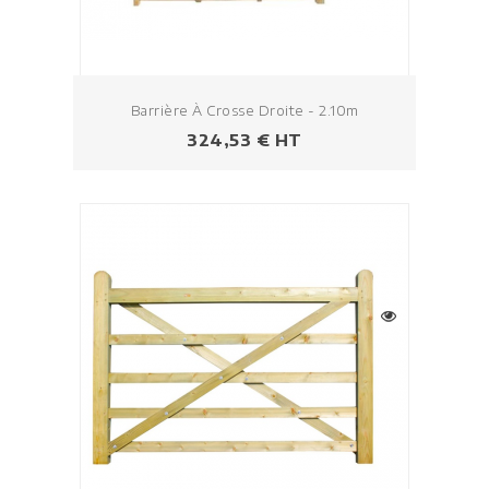
Barrière À Crosse Droite - 2.10m
Prezzo
324,53 € HT