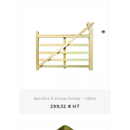
Barrière À Crosse Droite - 1.80m
Prezzo
299,52 € HT