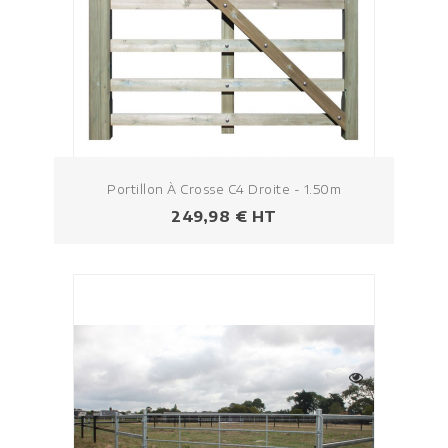
Portillon À Crosse C4 Droite - 1.50m
Prezzo
249,98 € HT