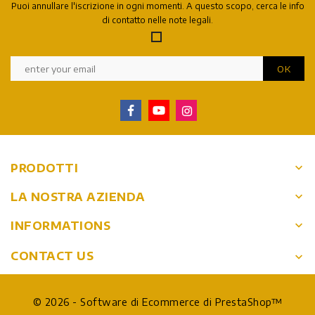
Puoi annullare l'iscrizione in ogni momenti. A questo scopo, cerca le info
di contatto nelle note legali.
keyboard_arrow_down
PRODOTTI
keyboard_arrow_down
LA NOSTRA AZIENDA
keyboard_arrow_down
INFORMATIONS
CONTACT US
keyboard_arrow_down
© 2026 - Software di Ecommerce di PrestaShop™