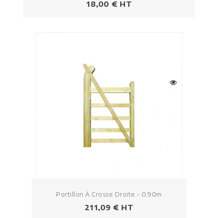
Prezzo
18,00 € HT
Portillon À Crosse Droite - 0.90m
Prezzo
211,09 € HT