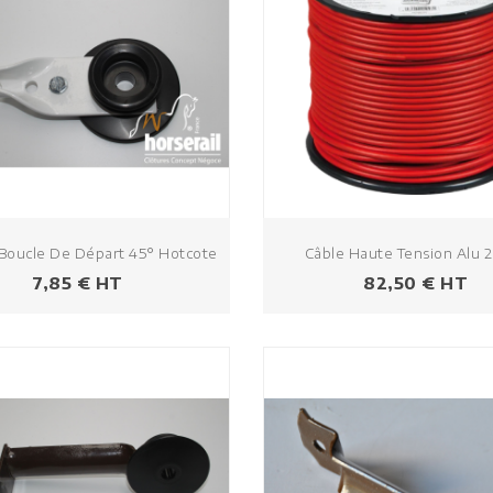
Boucle De Départ 45° Hotcote
Câble Haute Tension Alu 
Prezzo
Prezzo
7,85 € HT
82,50 € HT