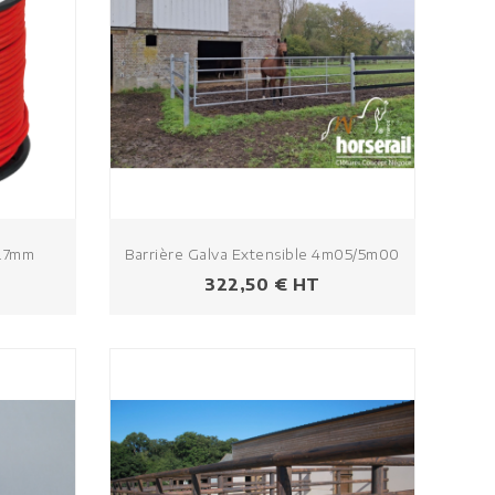
2.7mm
Barrière Galva Extensible 4m05/5m00
Prezzo
322,50 € HT