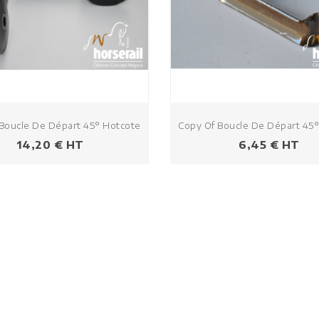
Boucle De Départ 45° Hotcote
Copy Of Boucle De Départ 45
Prezzo
Prezzo
14,20 € HT
6,45 € HT