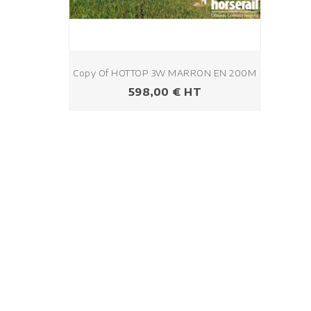
Copy Of HOTTOP 3W MARRON EN 200M
Prezzo
598,00 € HT