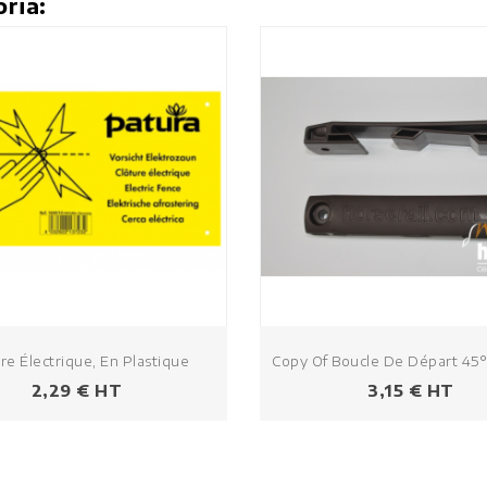
oria:
re Électrique, En Plastique
Copy Of Boucle De Départ 45
Prezzo
Prezzo
2,29 € HT
3,15 € HT