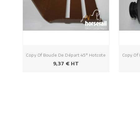
Copy Of Boucle De Départ 45° Hotcote
Copy Of 
Prezzo
9,37 € HT