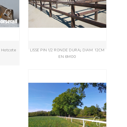
° Hotcote
LISSE PIN 1/2 RONDE DURA² DIAM. 12CM
EN 6M00