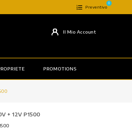
0
Preventivo
Il Mio Account
PROPRIETE
PROMOTIONS
500
30V + 12V P1500
P1500