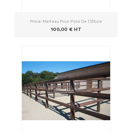
Pince-Marteau Pour Pose De Clôture
Prezzo
100,00 € HT