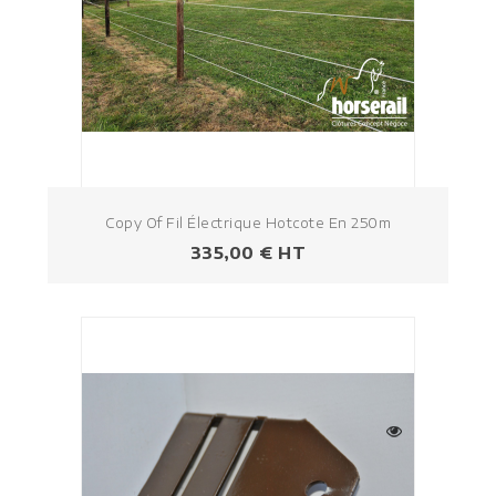
Copy Of Fil Électrique Hotcote En 250m
Prezzo
335,00 € HT