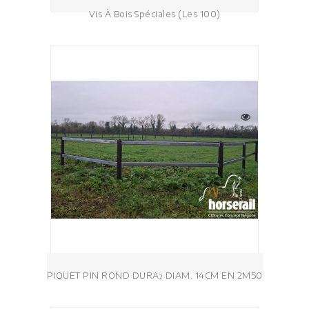
Vis À Bois Spéciales (les 100)
PIQUET PIN ROND DURA² DIAM. 14CM EN 2M50