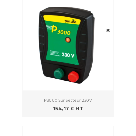
P3000 Sur Secteur 230V
Prezzo
154,17 € HT