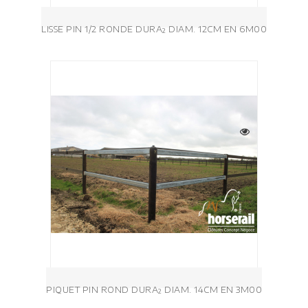
LISSE PIN 1/2 RONDE DURA² DIAM. 12CM EN 6M00
PIQUET PIN ROND DURA² DIAM. 14CM EN 3M00