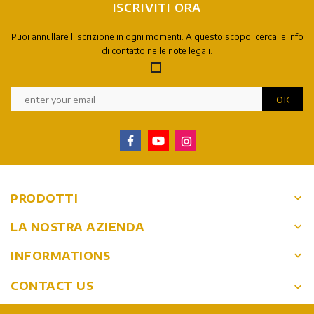
ISCRIVITI ORA
Puoi annullare l'iscrizione in ogni momenti. A questo scopo, cerca le info
di contatto nelle note legali.
keyboard_arrow_down
PRODOTTI
keyboard_arrow_down
LA NOSTRA AZIENDA
keyboard_arrow_down
INFORMATIONS
CONTACT US
keyboard_arrow_down