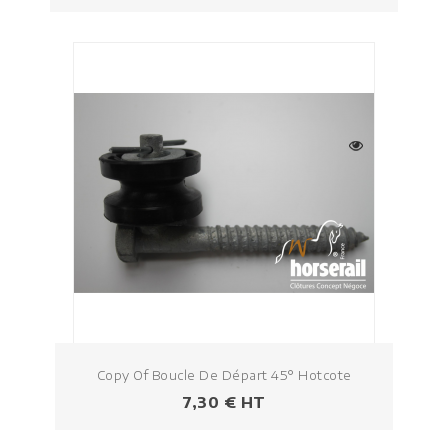
Copy Of Boucle De Départ 45° Hotcote
Prezzo
7,30 € HT