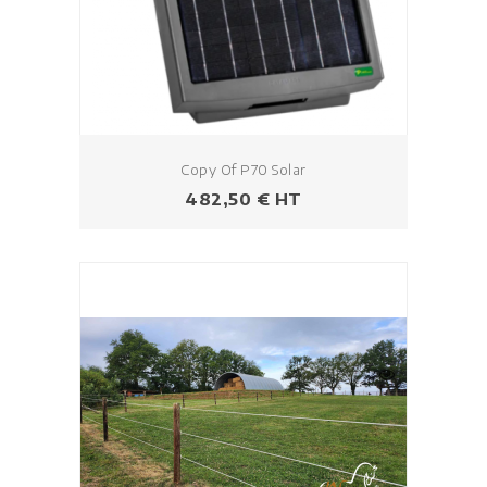
Copy Of P70 Solar
Prezzo
482,50 € HT