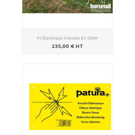
Fil Électrique Hotcote En 250m
Prezzo
235,00 € HT