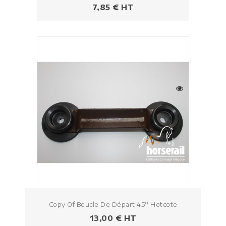
Prezzo
7,85 € HT
Copy Of Boucle De Départ 45° Hotcote
Prezzo
13,00 € HT