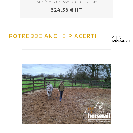
Barrière À Crosse Droite - 2.10m
Prezzo
324,53 € HT
POTREBBE ANCHE PIACERTI
PREV
NEXT