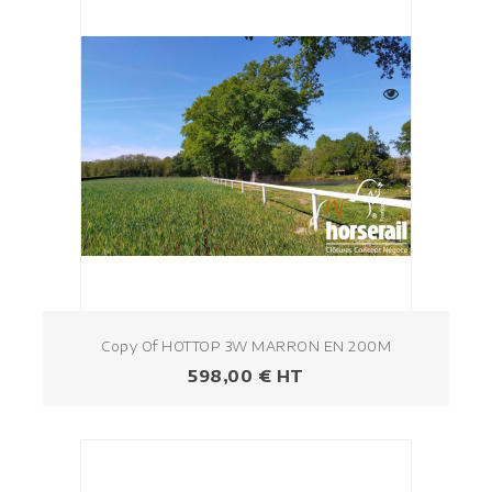
Copy Of HOTTOP 3W MARRON EN 200M
Prezzo
598,00 € HT