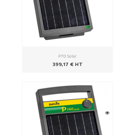
P70 Solar
Prezzo
399,17 € HT