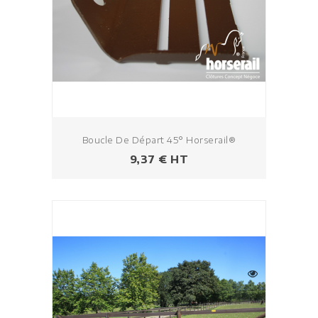
Boucle De Départ 45° Horserail®
Prix
9,37 € HT