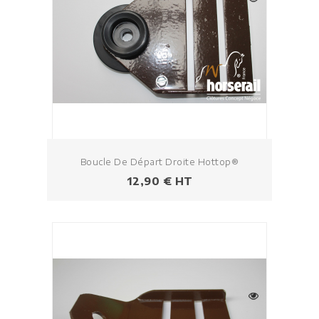
Boucle De Départ Droite Hottop®
Prix
12,90 € HT