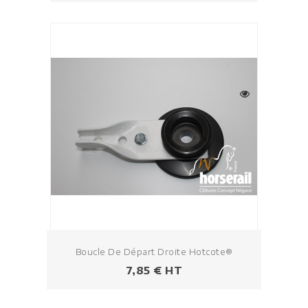
Boucle De Départ Droite Hotcote®
Prix
7,85 € HT