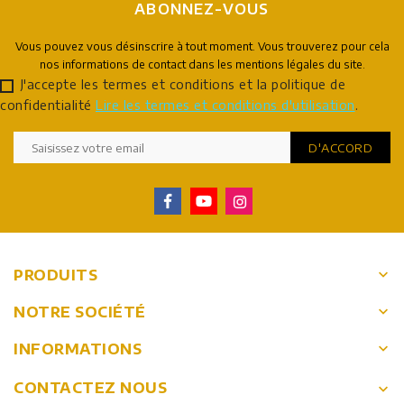
ABONNEZ-VOUS
Vous pouvez vous désinscrire à tout moment. Vous trouverez pour cela
nos informations de contact dans les mentions légales du site.
J'accepte les termes et conditions et la politique de
confidentialité
Lire les termes et conditions d'utilisation
.
keyboard_arrow_down
PRODUITS
keyboard_arrow_down
NOTRE SOCIÉTÉ
keyboard_arrow_down
INFORMATIONS
CONTACTEZ NOUS
keyboard_arrow_down