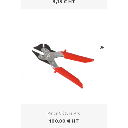
Prix
3,15 € HT
Pince Clôture Pro
Prix
100,00 € HT