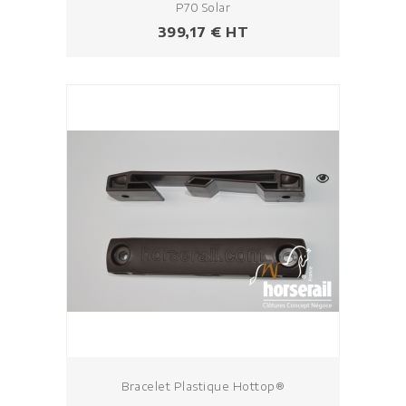
P70 Solar
Prix
399,17 € HT
Bracelet Plastique Hottop®