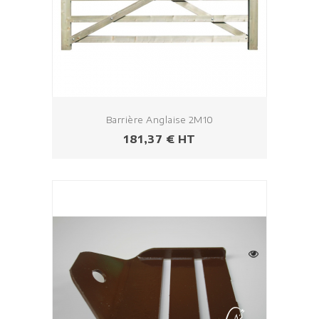
Barrière Anglaise 2M10
Prix
181,37 € HT