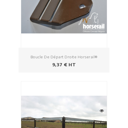
Boucle De Départ Droite Horserail®
Prix
9,37 € HT