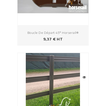
Boucle De Départ 45° Horserail®
Prix
9,37 € HT