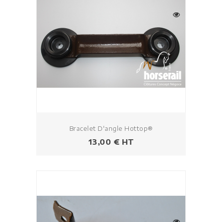
Bracelet D'angle Hottop®
Prix
13,00 € HT