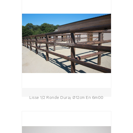
Lisse 1/2 Ronde Dura² Ø12cm En 6m00