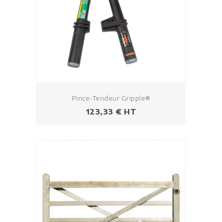
Pince-Tendeur Gripple®
Prix
123,33 € HT