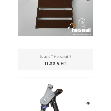
Boucle T Horserail®
Prix
11,00 € HT