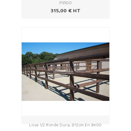
P3500
Prix
315,00 € HT
Lisse 1/2 Ronde Dura² Ø12cm En 3m00