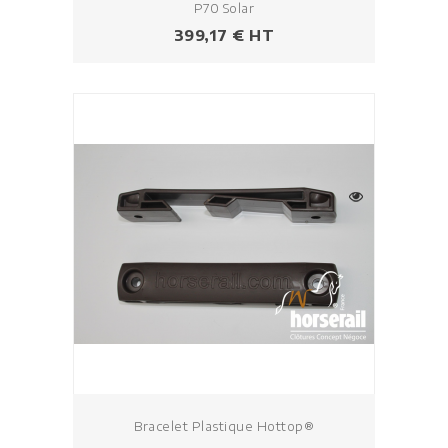
P70 Solar
Prix
399,17 € HT
Bracelet Plastique Hottop®