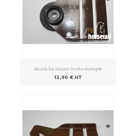
Boucle De Départ Droite Hottop®
Prix
12,90 € HT