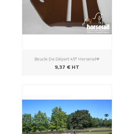
Boucle De Départ 45° Horserail®
Prix
9,37 € HT