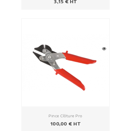
Prix
3,15 € HT
Pince Clôture Pro
Prix
100,00 € HT