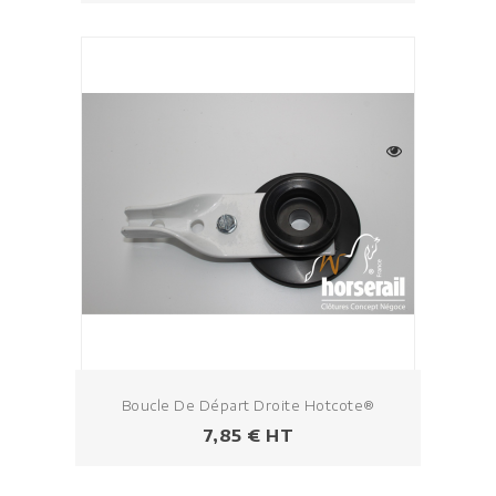
Boucle De Départ Droite Hotcote®
Prix
7,85 € HT