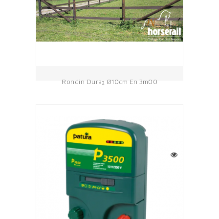
Rondin Dura² Ø10cm En 3m00