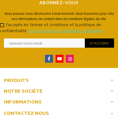
ABONNEZ-VOUS
Vous pouvez vous désinscrire à tout moment. Vous trouverez pour cela
nos informations de contact dans les mentions légales du site.
J'accepte les termes et conditions et la politique de
confidentialité
Lire les termes et conditions d'utilisation
.
keyboard_arrow_down
PRODUITS
keyboard_arrow_down
NOTRE SOCIÉTÉ
keyboard_arrow_down
INFORMATIONS
CONTACTEZ NOUS
keyboard_arrow_down