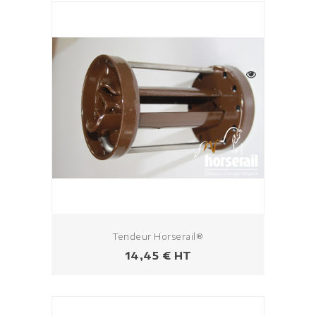
Tendeur Horserail®
Prix
14,45 € HT