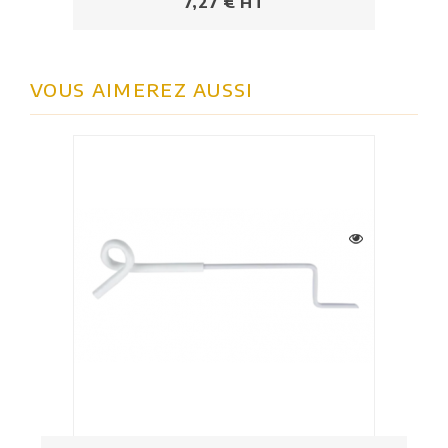
Prix
7,27 € HT
VOUS AIMEREZ AUSSI