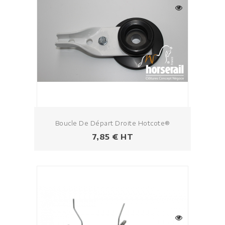
Boucle De Départ Droite Hotcote®
Prix
7,85 € HT