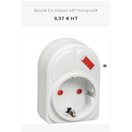
Boucle De Départ 45° Horserail®
Prix
9,37 € HT