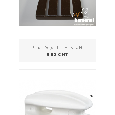
Boucle De Jonction Horserail®
Prix
9,60 € HT