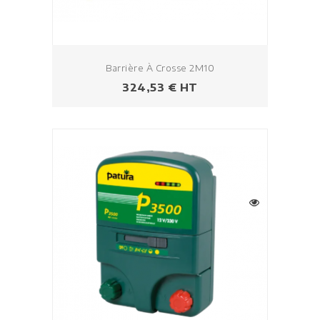
Barrière À Crosse 2M10
Prix
324,53 € HT