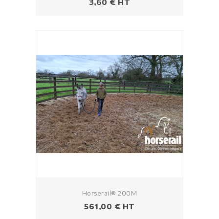
Prix
3,60 € HT
Horserail® 200M
Prix
561,00 € HT