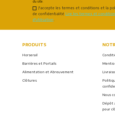
du site.
J'accepte les termes et conditions et la pol
de confidentialité
Lire les termes et conditio
d'utilisation
.
PRODUITS
NOTR
Horserail
Condit
Barrières et Portails
Mentio
Alimentation et Abreuvement
Livrais
Clôtures
Politiq
confide
Nous c
Dépôt a
pour cl