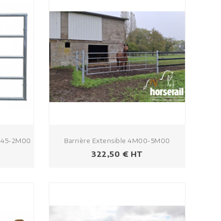
1M45-2M00
Barrière Extensible 4M00-5M00
Prix
322,50 € HT