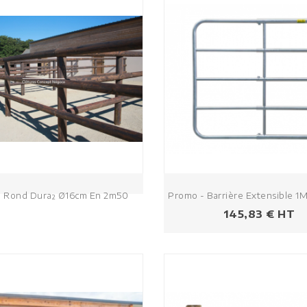
 Rond Dura² Ø16cm En 2m50
Promo - Barrière Extensible 
Prix
145,83 € HT