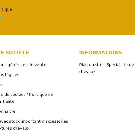
itique
ns
E SOCIÉTÉ
INFORMATIONS
ions générales de vente
Plan du site - Spécialiste de
chevaux
ns légales
on
ue de cookies / Politique de
ntialité
onnaître
vec stock important d'accessoires
ôtures chevaux