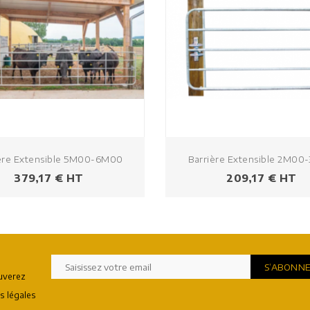
ère Extensible 5M00-6M00
Barrière Extensible 2M00
Prix
Prix
379,17 € HT
209,17 € HT
uverez
s légales