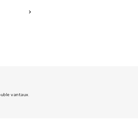

ouble vantaux.