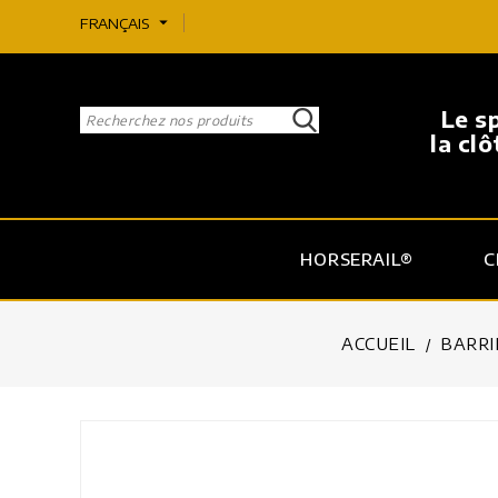
arrow_drop_down
FRANÇAIS
Le s
la cl
HORSERAIL®
C
ACCUEIL
BARRI