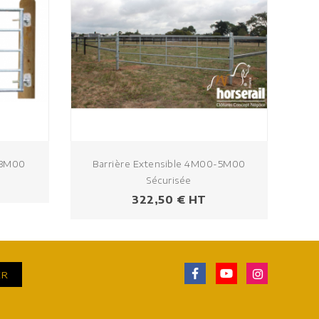
-3M00
Barrière Extensible 4M00-5M00
Sécurisée
Prix
322,50 € HT