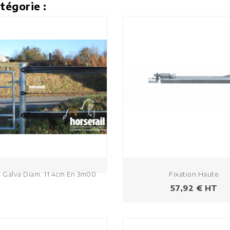
tégorie :
 Galva Diam. 11.4cm En 3m00
Fixation Haute
Prix
57,92 € HT