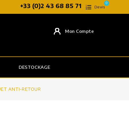
0
+33 (0)2 43 68 85 71
Devis
Mon Compte
S
DESTOCKAGE
UET ANTI-RETOUR