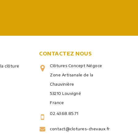
CONTACTEZ NOUS
Clôtures Concept Négoce
 la clôture
Zone Artisanale de la
Chauvinière
53210 Louvigné
France
02.43.68.85.71
contact@clotures-chevaux.fr