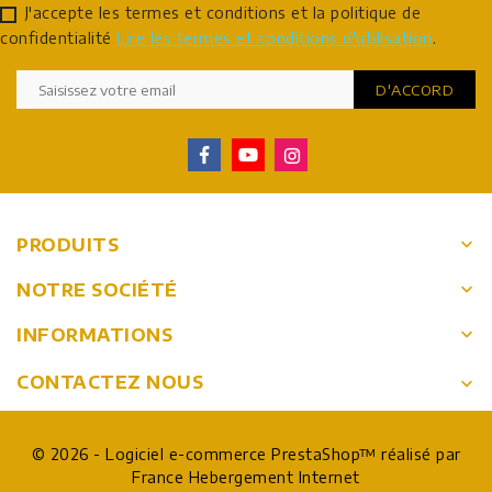
J'accepte les termes et conditions et la politique de
confidentialité
Lire les termes et conditions d'utilisation
.
keyboard_arrow_down
PRODUITS
keyboard_arrow_down
NOTRE SOCIÉTÉ
keyboard_arrow_down
INFORMATIONS
CONTACTEZ NOUS
keyboard_arrow_down
© 2026 - Logiciel e-commerce PrestaShop™ réalisé par
France Hebergement Internet