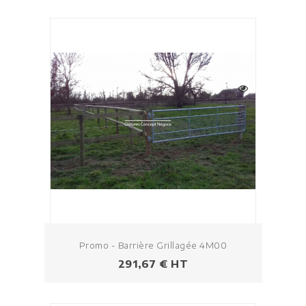
Promo - Barrière Grillagée 4M00
Prix
291,67 € HT