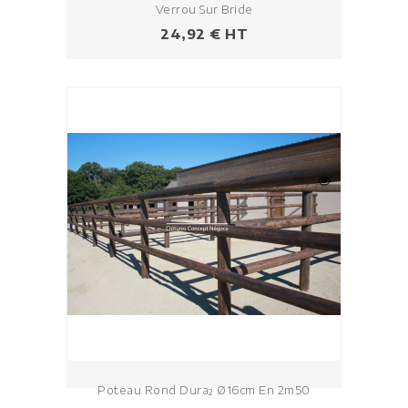
Verrou Sur Bride
Prix
24,92 € HT
Poteau Rond Dura² Ø16cm En 2m50