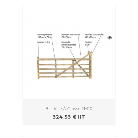
Barrière À Crosse 2M10
Prix
324,53 € HT