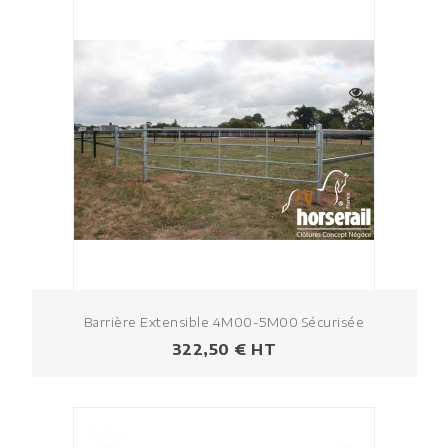
Barrière Extensible 4M00-5M00 Sécurisée
Prix
322,50 € HT