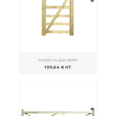
Portillon Anglais 0M90
Prix
100,64 € HT