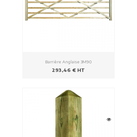
Barrière Anglaise 3M90
Prix
293,46 € HT