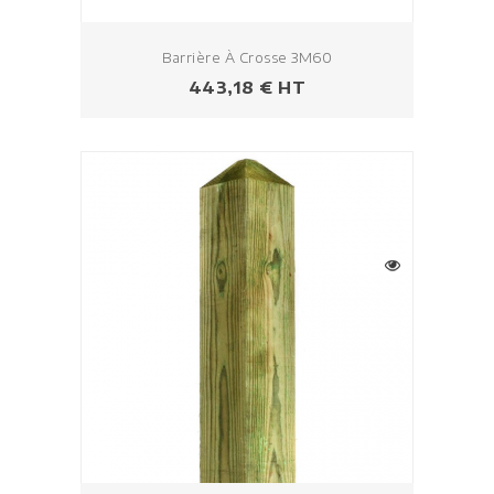
Barrière À Crosse 3M60
Prix
443,18 € HT