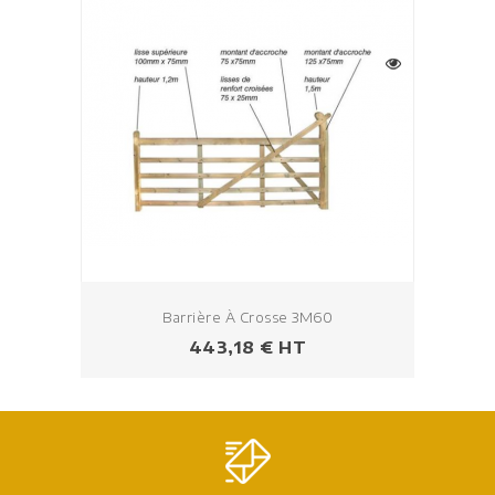
Barrière À Crosse 3M60
Prix
443,18 € HT