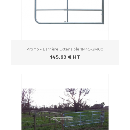
Promo - Barrière Extensible 1M45-2M00
Prix
145,83 € HT