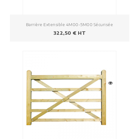
Barrière Extensible 4M00-5M00 Sécurisée
Prix
322,50 € HT