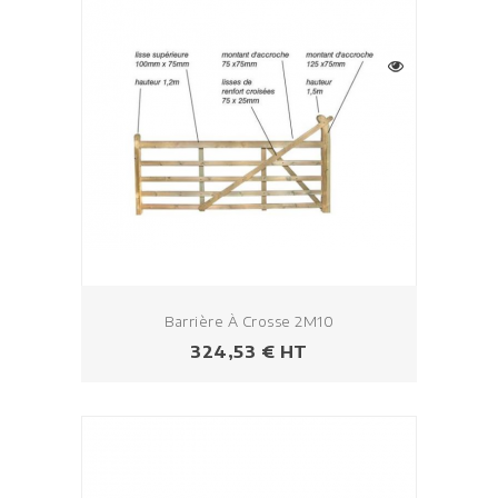
Barrière À Crosse 2M10
Prix
324,53 € HT