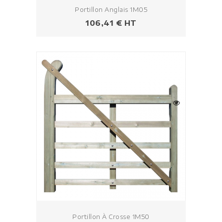
Portillon Anglais 1M05
Prix
106,41 € HT
Portillon À Crosse 1M50