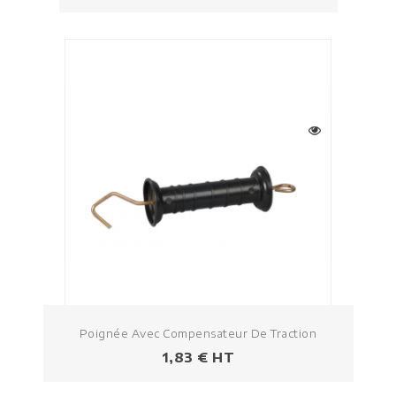
Poignée Avec Compensateur De Traction
Prix
1,83 € HT