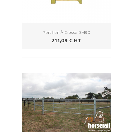
Portillon À Crosse 0M90
Prix
211,09 € HT