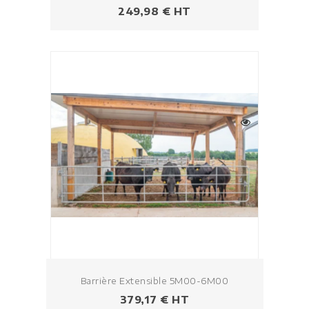
Prix
249,98 € HT
Barrière Extensible 5M00-6M00
Prix
379,17 € HT