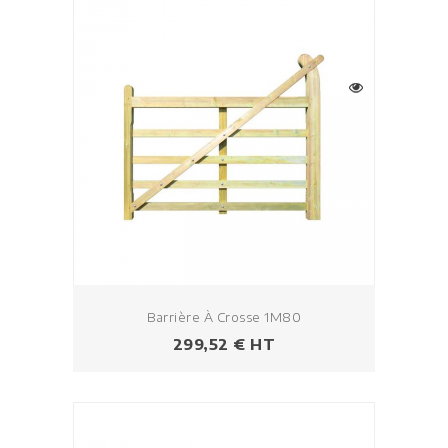
Barrière À Crosse 1M80
Prix
299,52 € HT