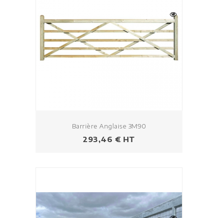
Barrière Anglaise 3M90
Prix
293,46 € HT