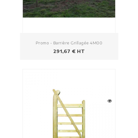
Promo - Barrière Grillagée 4M00
Prix
291,67 € HT