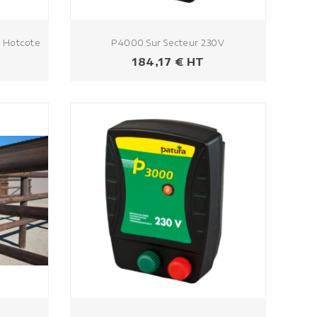
° Hotcote
P4000 Sur Secteur 230V
Prezzo
184,17 € HT