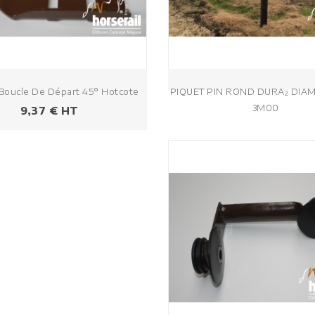
Boucle De Départ 45° Hotcote
PIQUET PIN ROND DURA² DIAM
3M00
Prezzo
9,37 € HT