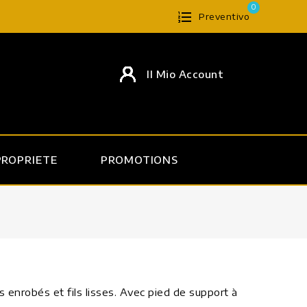
0
Preventivo
Il Mio Account
PROPRIETE
PROMOTIONS
ils enrobés et fils lisses. Avec pied de support à