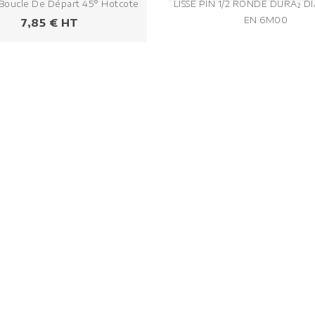
Boucle De Départ 45° Hotcote
LISSE PIN 1/2 RONDE DURA² D
EN 6M00
Prezzo
7,85 € HT