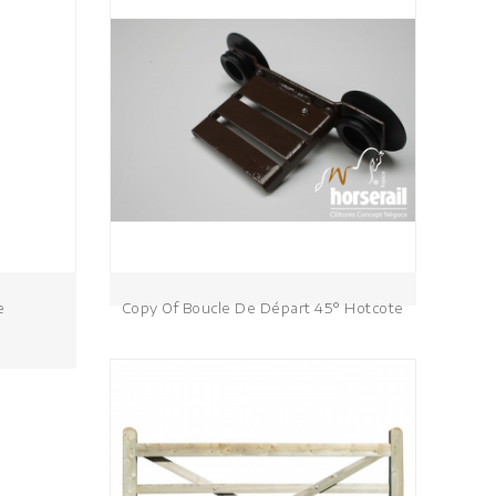
e
Copy Of Boucle De Départ 45° Hotcote