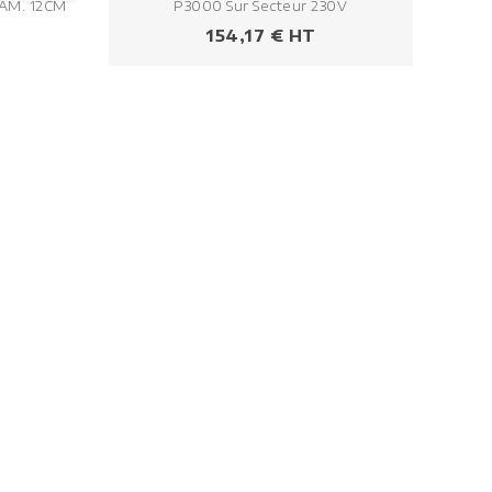
IAM. 12CM
P3000 Sur Secteur 230V
Prezzo
154,17 € HT