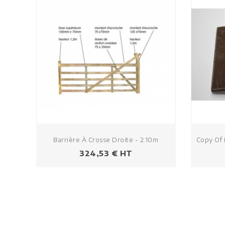
Barrière À Crosse Droite - 2.10m
Copy Of 
Prezzo
324,53 € HT