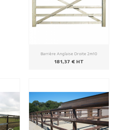
Barrière Anglaise Droite 2m10
Prezzo
181,37 € HT