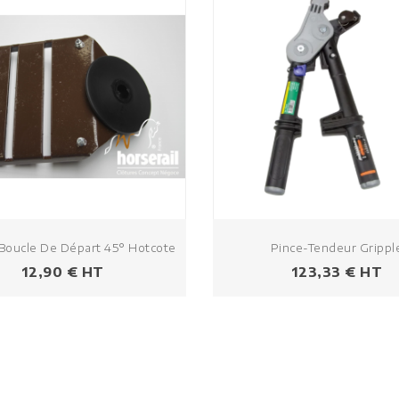
Boucle De Départ 45° Hotcote
Pince-Tendeur Grippl
Prezzo
Prezzo
12,90 € HT
123,33 € HT