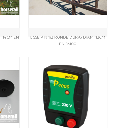
. 14CM EN
LISSE PIN 1/2 RONDE DURA² DIAM. 12CM
EN 3M00