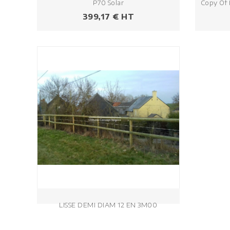
P70 Solar
Copy Of 
Prezzo
399,17 € HT
LISSE DEMI DIAM 12 EN 3M00